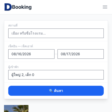
Booking
สถานที่
เช็คอิน — เช็คเอาต์
—
ผู้เข้าพัก
🔍 ค้นหา