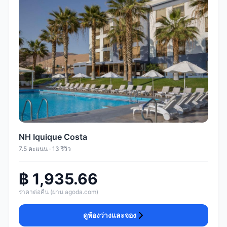
NH Iquique Costa
7.5 คะแนน · 13 รีวิว
฿ 1,935.66
ราคาต่อคืน (ผ่าน agoda.com)
ดูห้องว่างและจอง