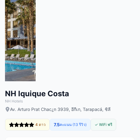
NH Iquique Costa
NH Hotels
Av. Arturo Prat Chac¿n 3939, อีกีเก, Tarapacá, ชิลี
7.5
4 ดาว
คะแนน (13 รีวิว)
✓ WiFi ฟรี