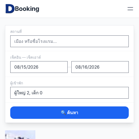
Booking
สถานที่
เช็คอิน — เช็คเอาต์
—
ผู้เข้าพัก
🔍 ค้นหา