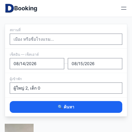
Booking
สถานที่
เช็คอิน — เช็คเอาต์
—
ผู้เข้าพัก
🔍 ค้นหา