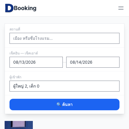
Booking
สถานที่
เช็คอิน — เช็คเอาต์
—
ผู้เข้าพัก
🔍 ค้นหา