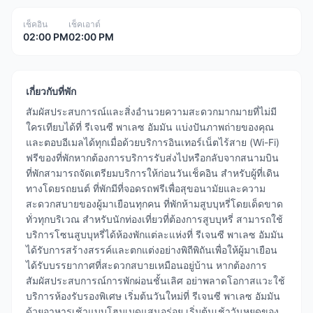
เช็คอิน
เช็คเอาต์
02:00 PM
02:00 PM
เกี่ยวกับที่พัก
สัมผัสประสบการณ์และสิ่งอำนวยความสะดวกมากมายที่ไม่มี
ใครเทียบได้ที่ รีเจนซี พาเลซ อัมมัน แบ่งปันภาพถ่ายของคุณ
และตอบอีเมลได้ทุกเมื่อด้วยบริการอินเทอร์เน็ตไร้สาย (Wi-Fi)
ฟรีของที่พักหากต้องการบริการรับส่งไปหรือกลับจากสนามบิน
ที่พักสามารถจัดเตรียมบริการให้ก่อนวันเช็คอิน สำหรับผู้ที่เดิน
ทางโดยรถยนต์ ที่พักมีที่จอดรถฟรีเพื่อสุขอนามัยและความ
สะดวกสบายของผู้มาเยือนทุกคน ที่พักห้ามสูบบุหรี่โดยเด็ดขาด
ทั่วทุกบริเวณ สำหรับนักท่องเที่ยวที่ต้องการสูบบุหรี่ สามารถใช้
บริการโซนสูบบุหรี่ได้ห้องพักแต่ละแห่งที่ รีเจนซี พาเลซ อัมมัน
ได้รับการสร้างสรรค์และตกแต่งอย่างพิถีพิถันเพื่อให้ผู้มาเยือน
ได้รับบรรยากาศที่สะดวกสบายเหมือนอยู่บ้าน หากต้องการ
สัมผัสประสบการณ์การพักผ่อนชั้นเลิศ อย่าพลาดโอกาสแวะใช้
บริการห้องรับรองพิเศษ เริ่มต้นวันใหม่ที่ รีเจนซี พาเลซ อัมมัน
ด้วยอาหารเช้าแบบโฮมเมดแสนอร่อย เริ่มต้นเช้าวันหยุดของ