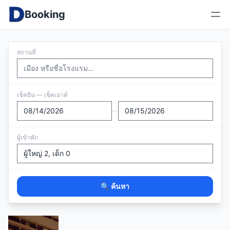
Booking
สถานที่
เช็คอิน — เช็คเอาต์
—
ผู้เข้าพัก
🔍 ค้นหา