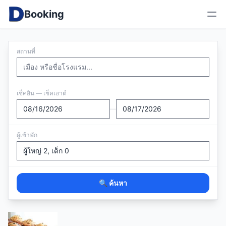
Booking
สถานที่
เช็คอิน — เช็คเอาต์
—
ผู้เข้าพัก
🔍 ค้นหา