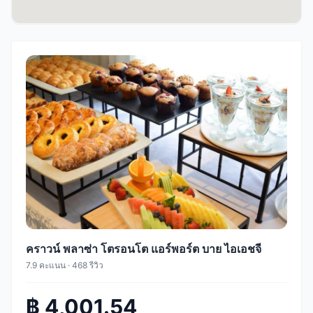
คราวน์ พลาซ่า โตรอนโต แอร์พอร์ต บาย ไอเอชจี
7.9 คะแนน · 468 รีวิว
฿ 4,001.54