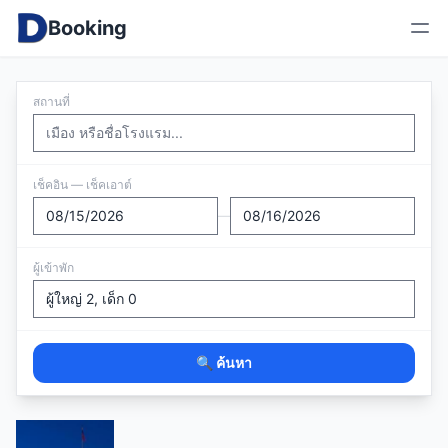
Booking
สถานที่
เช็คอิน — เช็คเอาต์
—
ผู้เข้าพัก
🔍 ค้นหา