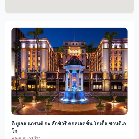
ดิ ยูเอส แกรนต์ อะ ลักชัวรี คอลเลคชั่น โฮเต็ล ซานดิเอ
โก
9 คะแนน · 21 รีวิว