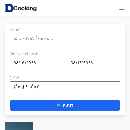
Booking
สถานที่
เช็คอิน — เช็คเอาต์
—
ผู้เข้าพัก
🔍 ค้นหา