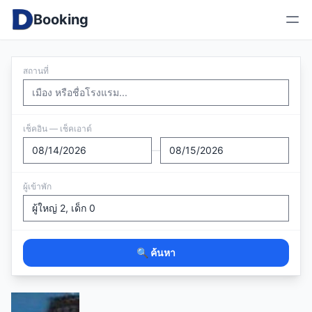
Booking
สถานที่
เช็คอิน — เช็คเอาต์
—
ผู้เข้าพัก
🔍 ค้นหา