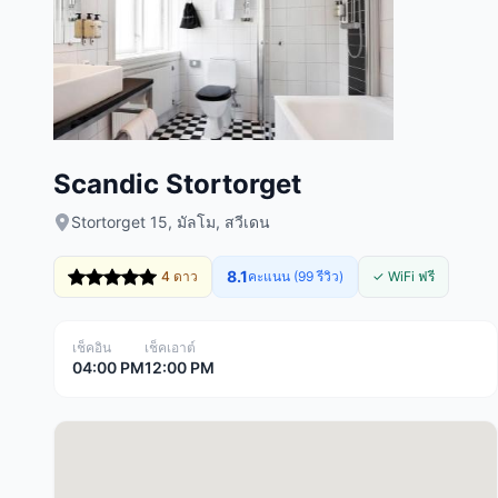
Scandic Stortorget
Stortorget 15, มัลโม, สวีเดน
8.1
4 ดาว
คะแนน (99 รีวิว)
✓ WiFi ฟรี
เช็คอิน
เช็คเอาต์
04:00 PM
12:00 PM