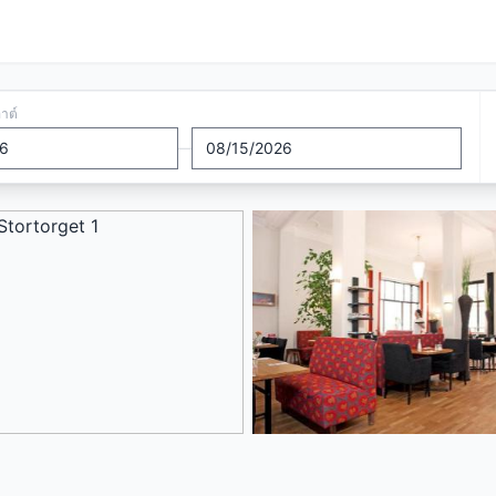
อาต์
—