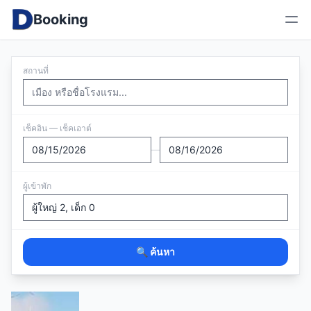
Booking
สถานที่
เช็คอิน — เช็คเอาต์
—
ผู้เข้าพัก
🔍 ค้นหา