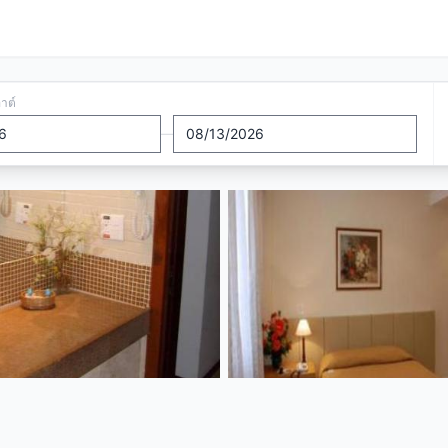
อาต์
—