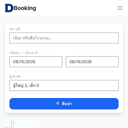
Booking
สถานที่
เช็คอิน — เช็คเอาต์
—
ผู้เข้าพัก
🔍 ค้นหา