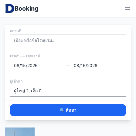
Booking
สถานที่
เช็คอิน — เช็คเอาต์
—
ผู้เข้าพัก
🔍 ค้นหา