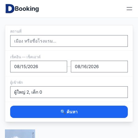
Booking
สถานที่
เช็คอิน — เช็คเอาต์
—
ผู้เข้าพัก
🔍 ค้นหา