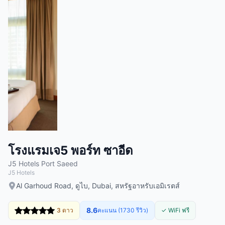
โรงแรมเจ5 พอร์ท ซาอีด
J5 Hotels Port Saeed
J5 Hotels
Al Garhoud Road, ดูไบ, Dubai, สหรัฐอาหรับเอมิเรตส์
8.6
3 ดาว
คะแนน (1730 รีวิว)
✓ WiFi ฟรี