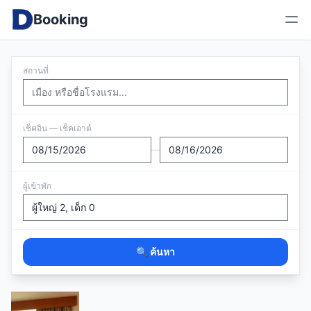
Booking
สถานที่
เช็คอิน — เช็คเอาต์
—
ผู้เข้าพัก
🔍 ค้นหา