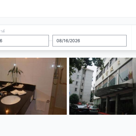
อาต์
—