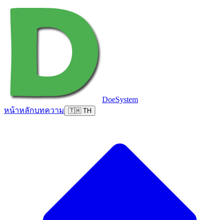
DoeSystem
หน้าหลัก
บทความ
🇹🇭 TH