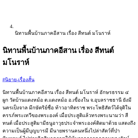
นิทานพื้นบ้านภาคอีสาน เรื่อง สีทนต์ มโนราห์
นิทานพื้นบ้านภาคอีสาน เรื่อง สีทนต์
มโนราห์
#นิยาย-เรื่องสั้น
นิทานพื้นบ้านภาคอีสาน เรื่อง สีทนต์ มโนราห์ อักษรธรรม ๔
ผูก วัดบ้านแดงหม้อ ต.แดงหม้อ อ.เขื่องใน จ.อุบลราชธานี ยังมี
นครเป็งจาล มีกษัตริย์ชื่อ ท้าวอาทิตราช พระโพธิสัตว์ได้จุติใน
ครรภ์พระเทวีของพระองค์ เมื่อประสูติแล้วทรงพระนามว่า สี
ทนต์ เมื่อประสูติมามีธนูอาวุธประจำพระองค์ติดมาด้วย แสดงถึง
ความเป็นผู้มีบุญบารมี มีนายพรานคนหนึ่งไปล่าสัตว์ที่ป่า