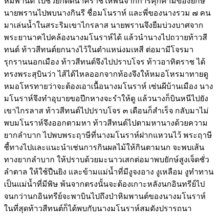
หิมพานต์ ไปช่วยกิตตินาคราชให้พ้นจากการคุกคามของยักษ์
นายพรานไปพบนางกินรี ชื่อมโนราห์ และพี่ของนางรวม ๗ คน
มาเล่นน้ำในสระริมเขาไกรลาส นายพรานจึงยืมบ่วงบาศจาก
พระยานาคไปคล้องนางมโนราห์ได้ แล้วนำนางไปถวายท้าวสี
ทนต์ ท้าวสีทนต์ยกนางไว้ในตำแหน่งมเหสี ต่อมามีโจรมา
รุกรานนอกเมือง ท้าวสีทนต์จึงไปปราบโจร ท้าวอาทิตราช ได้
ทรงพระสุบินว่า ไส้ได้ไหลออกจากท้องจึงให้หมอโหรมาทายดู
หมอโหรทายว่าจะต้องเอาเนื้อนางมโนราห์ เซ่นผีบ้านเมือง นาง
มโนราห์จึงทำอุบายขอปีกหางจะรำให้ดู แล้วนางก็บินหนีไปยัง
เขาไกรลาส ท้าวสีทนต์ไปปราบโจร ๓ เดือนก็สำเร็จ กลับมาไม่
พบมโนราห์จึงออกตามหา ท้าวสีทนต์ไปตามหานางด้วยความ
ยากลำบาก ไปพบพระฤาษีที่นางมโนราห์ฝากแหวนไว้ พระฤาษี
ชี้ทางไปและแนะนำเช่นการกินผลไม้ให้กินตามนก จะพบเส้น
ทางยากลำบาก ให้ปราบด้วยมะนาวเสกต่อมาพบยักษ์สูงเจ็ดชั่ว
ลำตาล ให้ใช้ปืนยิง และข้ามแม่น้ำที่มีงูจงอาง งูเหลือม งูทำทาน
เป็นแม่น้ำที่มีพิษ พ้นจากตรงนั้นจะต้องเกาะหลังนกอินทรีย์ไป
จนกว่านกอินทรีย์จะพาบินไปถึงป่าหิมพานต์ของนางมโนราห์
ในที่สุดท้าวสีทนต์ก็ได้พบกับนางมโนราห์สมดังปรารถนา