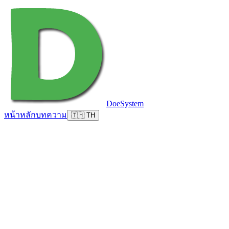
DoeSystem
หน้าหลัก
บทความ
🇹🇭 TH