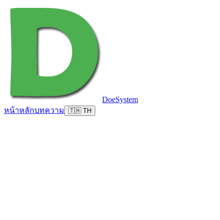
DoeSystem
หน้าหลัก
บทความ
🇹🇭 TH